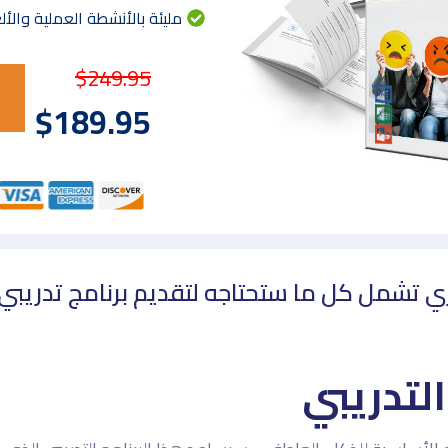
مليئة بالأنشطة العملية والألع
$249.95
$189.95
لفوري تشمل كل ما ستحتاجه لتقديم برنامج تدريبي
لتدريبي