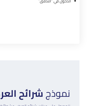
الدخول في “التدفق”
نموذج
شرائح الع