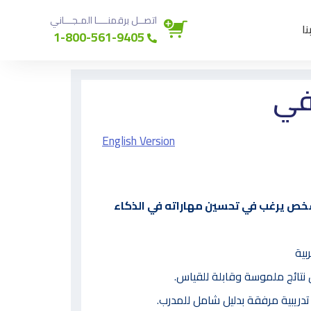
اتصــل برقمنــــا المـجـــاني
نا
1-800-561-9405
في
English Version
ص يرغب في تحسين مهاراته في الذكاء
بية
ق نتائج ملموسة وقابلة للقياس.
دريبية مرفقة بدليل شامل للمدرب.