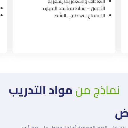
التعاطف والشعور بما يشعر به
الآخرون – نشاط ممارسة المهارة
الاستماع التعاطفي النشط
نماذج من
مواد التدريب
رض