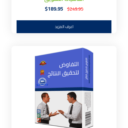
$189.95
$249.95
اعرف المزيد