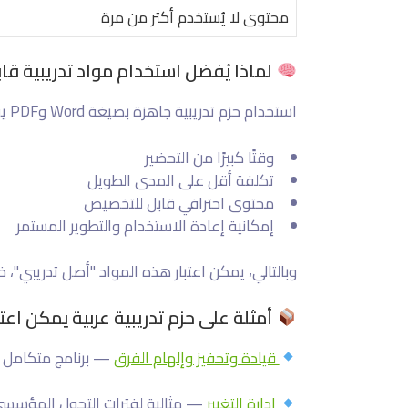
محتوى لا يُستخدم أكثر من مرة
لماذا يُفضل استخدام مواد تدريبية قابل
استخدام حزم تدريبية جاهزة بصيغة Word وPDF يوفر:
وقتًا كبيرًا من التحضير
تكلفة أقل على المدى الطويل
محتوى احترافي قابل للتخصيص
إمكانية إعادة الاستخدام والتطوير المستمر
وبالتالي، يمكن اعتبار هذه المواد "أصل تدريبي"
أمثلة على حزم تدريبية عربية يمكن اعتب
قيادة وتحفيز وإلهام الفرق
— برنامج متكامل ل
إدارة التغيير
— مثالية لفترات التحول المؤسسي