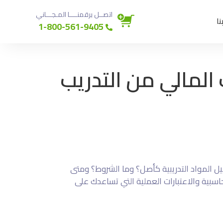
اتصــل برقمنــــا المـجـــاني
نا
1-800-561-9405
المالي من التدريب
ل المواد التدريبية كأصل؟ وما الشروط؟ ومتى
سبية والاعتبارات العملية التي تساعدك على