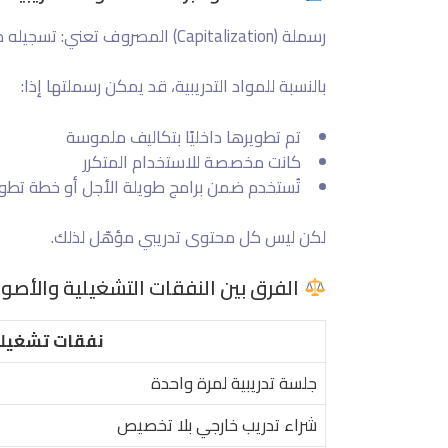
رسملة (Capitalization) المصروف تعني: تسجيله كأصل في السجلات المالية، بحيث يُستهلك على مدى سنوات — بدلًا من احتسابه كمصروف فوري يُخصم من الأرباح.
بالنسبة للمواد التدريبية، قد يمكن رسملتها إذا:
تم تطويرها داخليًا بتكاليف ملموسة
كانت مخصصة للاستخدام المتكرر
تُستخدم ضمن برامج طويلة الأجل أو خطة تطو
لكن ليس كل محتوى تدريبي مؤهّل لذلك.
الفرق بين النفقات التشغيلية والأصول
نفقات تشغيل
جلسة تدريبية لمرة واحدة
شراء تدريب خارجي بلا تخصيص