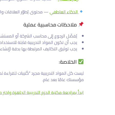
الذكاء العاطفي
— محتوى يُطوّر العلاقات وال
ملاحظات محاسبية عملية
يُفضّل الرجوع إلى محاسب الشركة أو المستشار
يجب أن تكون المواد التدريبية قابلة للاستخدا
يجب توثيق التكاليف المرتبطة بها بدقة (إنشاء 
الخلاصة:
ليست كل المواد التدريبية مجرد "كُتيبات للقراء
مؤسستك عامًا بعد عام.
ابدأ بمراجعة مكتبة الحزم التدريبية الجاهزة واخت