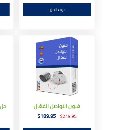
اعرف المزيد
فنون التواصل الفعّال
حل 
$189.95
$249.95