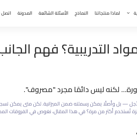
ة
لماذا منتجاتنا
النماذج
الأسئلة الشائعة
المدونة
اتصل ب
د التدريبية؟ فهم الجانب 
ضرورة… لكنه ليس دائمًا مجرد "مصروف".
لأجل — بل وأصلًا يمكن رسملته ضمن الميزانية. لكن متى يمكن تسجي
ة تُستخدم أكثر من مرة؟ في هذا المقال، نغوص في الفروقات المحا